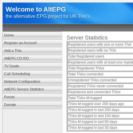
Welcome to AltEPG
the alternative EPG project for UK Tivo's
Home
Server Statistics
Register an Account
Registered users with one or more TiVo
Registered users with no TiVo
Add a TiVo
Total Registered users
AltEPG CD ISO
Registered users with at least one regi
TV Guide
Total Registered TiVos
Call Scheduling
Total TiVos connected
Unregistered TiVos connected
Network Configuration
Registered TiVos never connected
AltEPG Service Statistics
Registered and connected TiVos
Forum
Total TiVos M-logged
TiVos M-logged over 200 days ago
Donate
TiVos M-logged in last 200 days
TiVos M-logged in last 100 days
TiVos M-logged in last 60 days
TiVos M-logged in last 30 days